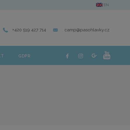
EN
ERIE
KONTAKT
GDPR
+420 519 427 714
camp@pasohlavky.cz
KT
GDPR