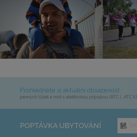
Prohlédněte si aktuální obsazenost
pevných lůžek a míst s elektrickou přípojkou (ATC I., ATC II.
POPTÁVKA
UBYTOVÁNÍ