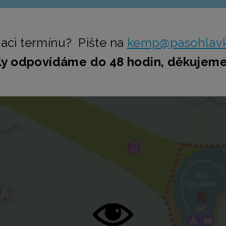
aci termínu? Pište na
kemp@pasohlavk
ily odpovídáme do 48 hodin, děkujeme