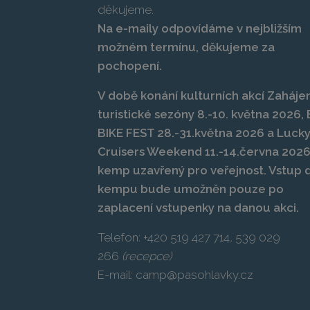
děkujeme.
Na e-maily odpovídáme v nejbližším
možném termínu, děkujeme za
pochopení.
V době konání kulturních akcí Zahájen
turistické sezóny 8.-10. května 2026
BIKE FEST 28.-31.května 2026 a Luck
Cruisers Weekend 11.-14.června 2026
kemp uzavřený pro veřejnost. Vstup 
kempu bude umožněn pouze po
zaplacení vstupenky na danou akci.
Telefon:
+420 519 427 714
,
539 029
266
(recepce)
E-mail:
camp@pasohlavky.cz