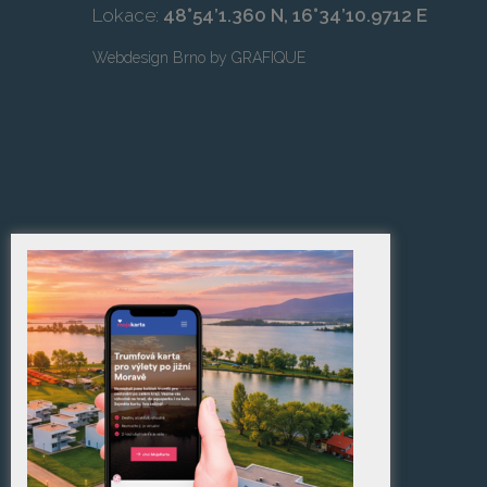
Lokace:
48°54’1.360 N, 16°34’10.9712 E
Webdesign Brno
by
GRAFIQUE