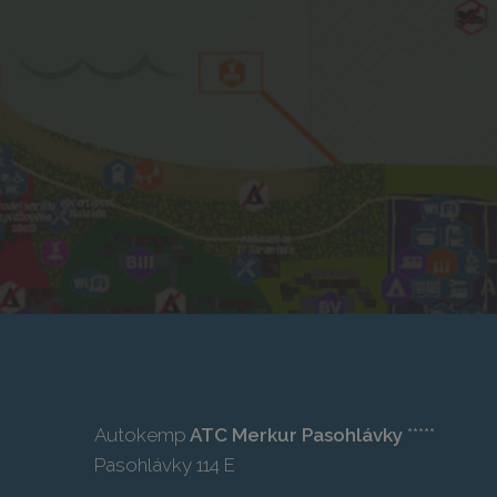
Autokemp
ATC Merkur Pasohlávky
*****
Pasohlávky 114 E