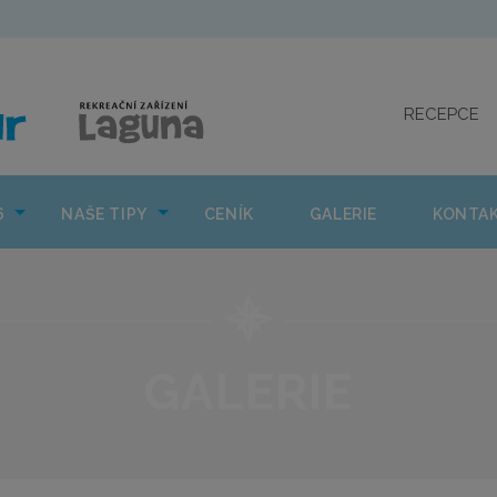
CO NÁS ČEKÁ 2026
NAŠE TIPY
CENÍK
GAL
RECEPCE
6
NAŠE TIPY
CENÍK
GALERIE
KONTA
GALERIE