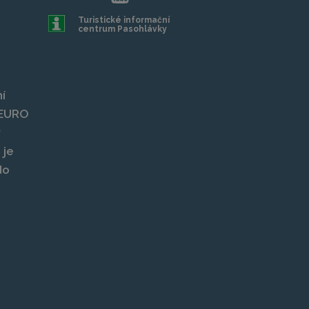
Turistické informační
centrum Pasohlávky
í
, EURO
y
 je
do