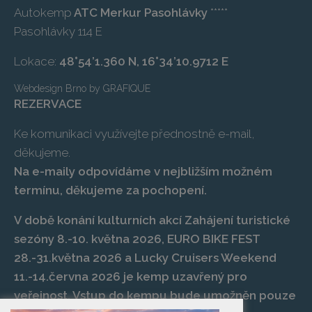
Autokemp
ATC Merkur Pasohlávky
*****
Pasohlávky 114 E
Lokace:
48°54’1.360 N, 16°34’10.9712 E
Webdesign Brno
by
GRAFIQUE
REZERVACE
Ke komunikaci využívejte přednostně e-mail,
děkujeme.
Na e-maily odpovídáme v nejbližším možném
termínu, děkujeme za pochopení.
V době konání kulturních akcí Zahájení turistické
sezóny 8.-10. května 2026, EURO BIKE FEST
28.-31.května 2026 a Lucky Cruisers Weekend
11.-14.června 2026 je kemp uzavřený pro
veřejnost. Vstup do kempu bude umožněn pouze