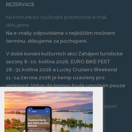
REZERVACE
Ke komunikaci využívejte přednostně e-mail,
děkujeme.
Na e-maily odpovídáme v nejbližším možném
termínu, děkujeme za pochopení.
V době konání kulturních akcí Zahájení turistické
sezóny 8.-10. května 2026, EURO BIKE FEST
28.-31.května 2026 a Lucky Cruisers Weekend
11.-14.června 2026 je kemp uzavřený pro
veřejnost. Vstup do kempu bude umožněn pouze
po zaplacení vstupenky na danou akci.
Telefon:
+420 519 427 714
,
539 029 266
(recepce)
E-mail:
camp@pasohlavky.cz