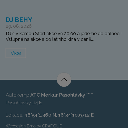
DJ BEHY
29. 08. 2026
DJ`s v kempu Start akce ve 20:00 a jedeme do půlnoci!
Vstupné na akce a do letního kina v ceně...
Více
Autokemp
ATC Merkur Pasohlávky
*****
Pasohlávky 114 E
Lokace:
48°54’1.360 N, 16°34’10.9712 E
Webdesign Brno
by
GRAFIQUE